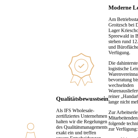
Moderne Lo
Am Betriebssta
Groitzsch bei 
Lager Kriesch
Spreewald in 
stehen rund 12
und Bürofläche
Verfügung.
Die dahinterst
logistische Lei
Warenvereinna
bevorratung bis
wechselnden
Warenauslieferu
reiner „Handar
Qualitätsbewusstsein
lange nicht me
Als IFS Wholesale-
Zur Arbeitserle
zertifiziertes Unternehmen
Mitarbeitenden
halten wir die Regelungen
folgende techn
des Qualitätsmanagements
zur Verfügung:
exakt ein und treffen