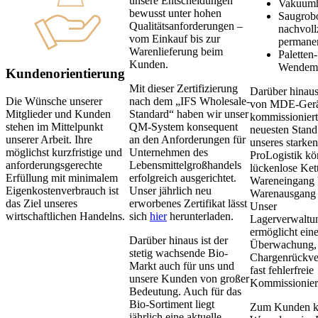
unsere Entscheidungen
Vakuumh
bewusst unter hohen
Saugrobo
Qualitätsanforderungen –
nachvoll
vom Einkauf bis zur
permanen
Warenlieferung beim
Paletten-
Kunden.
Wendema
Kundenorientierung
Mit dieser Zertifizierung
Darüber hinaus
Die Wünsche unserer
nach dem „IFS Wholesale-
von MDE-Gerä
Mitglieder und Kunden
Standard“ haben wir unser
kommissioniert
stehen im Mittelpunkt
QM-System konsequent
neuesten Stand
unserer Arbeit. Ihre
an den Anforderungen für
unseres starken
möglichst kurzfristige und
Unternehmen des
ProLogistik kö
anforderungsgerechte
Lebensmittelgroßhandels
lückenlose Ket
Erfüllung mit minimalem
erfolgreich ausgerichtet.
Wareneingang 
Eigenkostenverbrauch ist
Unser jährlich neu
Warenausgang g
das Ziel unseres
erworbenes Zertifikat lässt
Unser
wirtschaftlichen Handelns.
sich
hier
herunterladen.
Lagerverwaltu
ermöglicht ei
Darüber hinaus ist der
Überwachung,
stetig wachsende Bio-
Chargenrückve
Markt auch für uns und
fast fehlerfreie
unsere Kunden von großer
Kommissionier
Bedeutung. Auch für das
Bio-Sortiment liegt
Zum Kunden k
jährlich eine aktuelle