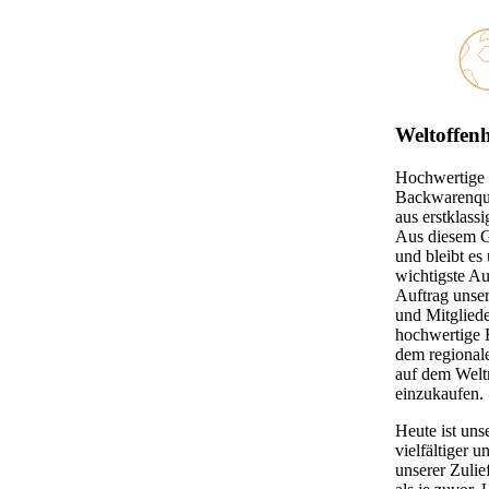
Weltoffenh
Hochwertige
Backwarenqual
aus erstklass
Aus diesem G
und bleibt es
wichtigste A
Auftrag unse
und Mitglied
hochwertige 
dem regional
auf dem Welt
einzukaufen.
Heute ist uns
vielfältiger u
unserer Zulie